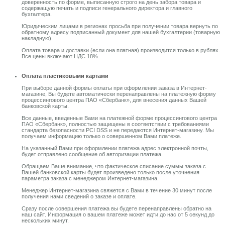
доверенность по форме, выписанную строго на день забора товара и
содержащую печать и подписи генерального директора и главного
бухгалтера.
Юридическим лицами в регионах просьба при получении товара вернуть по
обратному адресу подписанный документ для нашей бухгалтерии (товарную
накладную).
Оплата товара и доставки (если она платная) производится только в рублях.
Все цены включают НДС 18%.
Оплата пластиковыми картами
При выборе данной формы оплаты при оформлении заказа в Интернет-
магазине, Вы будете автоматически перенаправлены на платежную форму
процессингового центра ПАО «Сбербанк», для внесения данных Вашей
банковской карты.
Все данные, введенные Вами на платежной форме процессингового центра
ПАО «Сбербанк», полностью защищены в соответствии с требованиями
стандарта безопасности PCI DSS и не передаются Интернет-магазину. Мы
получаем информацию только о совершенном Вами платеже.
На указанный Вами при оформлении платежа адрес электронной почты,
будет отправлено сообщение об авторизации платежа.
Обращаем Ваше внимание, что фактическое списание суммы заказа с
Вашей банковской карты будет произведено только после уточнения
параметра заказа с менеджером Интернет-магазина.
Менеджер Интернет-магазина свяжется с Вами в течение 30 минут после
получения нами сведений о заказе и оплате.
Сразу после совершения платежа вы будете перенаправлены обратно на
наш сайт. Информация о вашем платеже может идти до нас от 5 секунд до
нескольких минут.