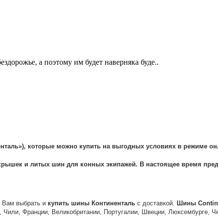
дорожье, а поэтому им будет наверняка буде..
енталь
»), которые можно
купить
на выгодных условиях в режиме онл
крышек
и литых
шин
для конных экипажей. В настоящее время пред
м Вам выбрать и
купить
шины
Континенталь
с доставкой.
Шины
Contin
, Чили, Франции, Великобритании, Португалии, Швеции, Люксембурге, Ч