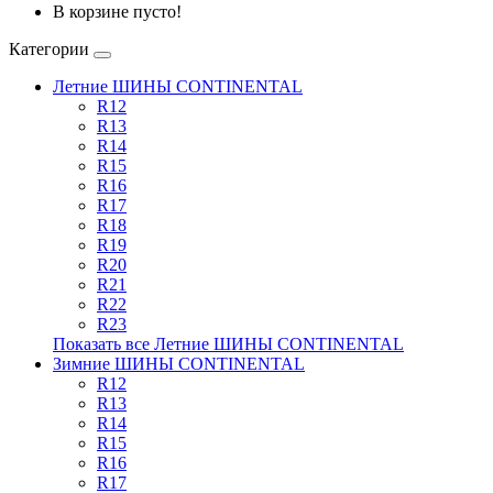
В корзине пусто!
Категории
Летние ШИНЫ CONTINENTAL
R12
R13
R14
R15
R16
R17
R18
R19
R20
R21
R22
R23
Показать все Летние ШИНЫ CONTINENTAL
Зимние ШИНЫ CONTINENTAL
R12
R13
R14
R15
R16
R17