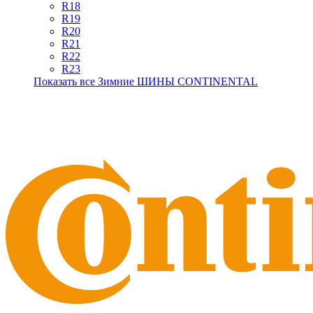
R18
R19
R20
R21
R22
R23
Показать все Зимние ШИНЫ CONTINENTAL