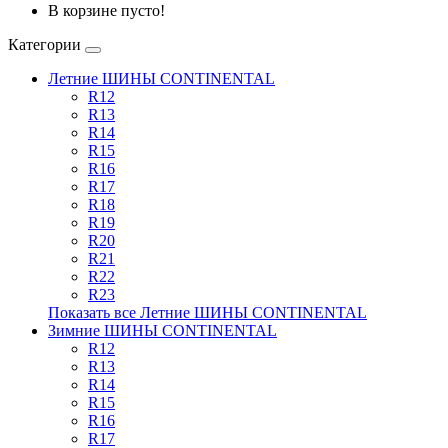
В корзине пусто!
Категории
Летние ШИНЫ CONTINENTAL
R12
R13
R14
R15
R16
R17
R18
R19
R20
R21
R22
R23
Показать все Летние ШИНЫ CONTINENTAL
Зимние ШИНЫ CONTINENTAL
R12
R13
R14
R15
R16
R17