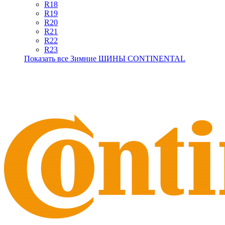
R18
R19
R20
R21
R22
R23
Показать все Зимние ШИНЫ CONTINENTAL