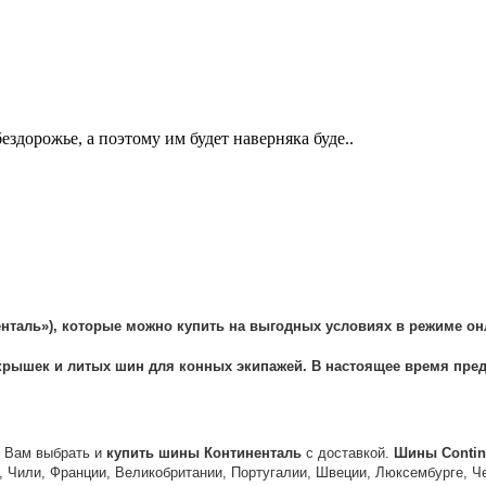
дорожье, а поэтому им будет наверняка буде..
енталь
»), которые можно
купить
на выгодных условиях в режиме онл
крышек
и литых
шин
для конных экипажей. В настоящее время пред
м Вам выбрать и
купить
шины
Континенталь
с доставкой.
Шины
Contin
, Чили, Франции, Великобритании, Португалии, Швеции, Люксембурге, Ч