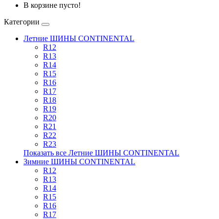
В корзине пусто!
Категории
Летние ШИНЫ CONTINENTAL
R12
R13
R14
R15
R16
R17
R18
R19
R20
R21
R22
R23
Показать все Летние ШИНЫ CONTINENTAL
Зимние ШИНЫ CONTINENTAL
R12
R13
R14
R15
R16
R17