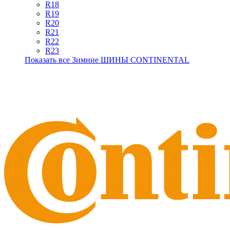
R18
R19
R20
R21
R22
R23
Показать все Зимние ШИНЫ CONTINENTAL