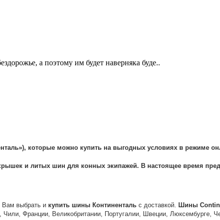
дорожье, а поэтому им будет наверняка буде..
енталь
»), которые можно
купить
на выгодных условиях в режиме онл
крышек
и литых
шин
для конных экипажей. В настоящее время пред
м Вам выбрать и
купить
шины
Континенталь
с доставкой.
Шины
Contin
, Чили, Франции, Великобритании, Португалии, Швеции, Люксембурге, Ч