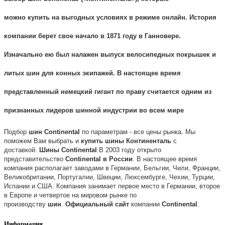
можно
купить
на выгодных условиях в режиме онлайн. История
компании берет свое начало в 1871 году в Ганновере.
Изначально ею был налажен выпуск велосипедных
покрышек
и
литых
шин
для конных экипажей. В настоящее время
представленный немецкий гигант по праву считается одним из
признанных лидеров шинной индустрии во всем мире
Подбор
шин
Continental
по параметрам - все цены рынка. Мы
поможем Вам выбрать и
купить
шины
Континенталь
с
доставкой.
Шины
Continental
.
В 2003 году открыто
представительство
Continental
в
России
. В настоящее время
компания располагает заводами в Германии, Бельгии, Чили, Франции,
Великобритании, Португалии, Швеции, Люксембурге, Чехии, Турции,
Испании и США. Компания занимает первое место в Германии, второе
в Европе и четвертое на мировом рынке по
производству
шин
.
Официальный
сайт
компании
Continental
.
Информация