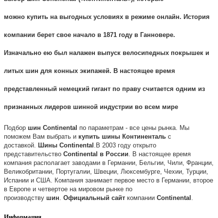
можно
купить
на выгодных условиях в режиме онлайн. История
компании берет свое начало в 1871 году в Ганновере.
Изначально ею был налажен выпуск велосипедных
покрышек
и
литых
шин
для конных экипажей. В настоящее время
представленный немецкий гигант по праву считается одним из
признанных лидеров шинной индустрии во всем мире
Подбор
шин
Continental
по параметрам - все цены рынка. Мы
поможем Вам выбрать и
купить
шины
Континенталь
с
доставкой.
Шины
Continental
.
В 2003 году открыто
представительство
Continental
в
России
. В настоящее время
компания располагает заводами в Германии, Бельгии, Чили, Франции,
Великобритании, Португалии, Швеции, Люксембурге, Чехии, Турции,
Испании и США. Компания занимает первое место в Германии, второе
в Европе и четвертое на мировом рынке по
производству
шин
.
Официальный
сайт
компании
Continental
.
Информация