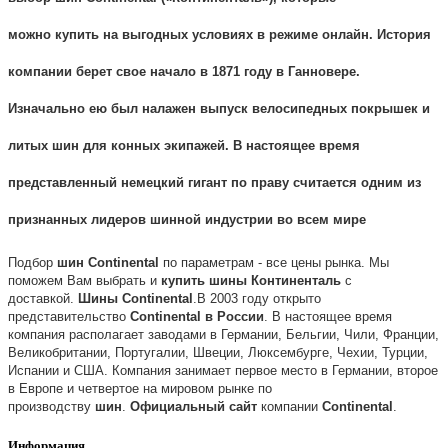
можно
купить
на выгодных условиях в режиме онлайн. История
компании берет свое начало в 1871 году в Ганновере.
Изначально ею был налажен выпуск велосипедных
покрышек
и
литых
шин
для конных экипажей. В настоящее время
представленный немецкий гигант по праву считается одним из
признанных лидеров шинной индустрии во всем мире
Подбор
шин
Continental
по параметрам - все цены рынка. Мы
поможем Вам выбрать и
купить
шины
Континенталь
с
доставкой.
Шины
Continental
.
В 2003 году открыто
представительство
Continental
в
России
. В настоящее время
компания располагает заводами в Германии, Бельгии, Чили, Франции,
Великобритании, Португалии, Швеции, Люксембурге, Чехии, Турции,
Испании и США. Компания занимает первое место в Германии, второе
в Европе и четвертое на мировом рынке по
производству
шин
.
Официальный
сайт
компании
Continental
.
Информация